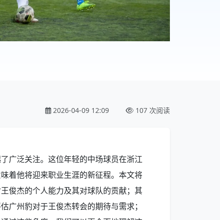
2026-04-09 12:09
107 次阅读
起了广泛关注。这位年轻的中场球员在浙江
意味着他将迎来职业生涯的新征程。本文将
讨王俊杰的个人能力及其对球队的贡献；其
评估广州豹对于王俊杰转会的期待与需求；