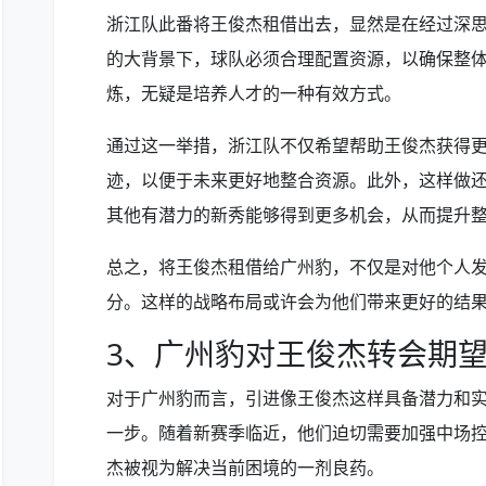
浙江队此番将王俊杰租借出去，显然是在经过深
的大背景下，球队必须合理配置资源，以确保整
炼，无疑是培养人才的一种有效方式。
通过这一举措，浙江队不仅希望帮助王俊杰获得
迹，以便于未来更好地整合资源。此外，这样做
其他有潜力的新秀能够得到更多机会，从而提升
总之，将王俊杰租借给广州豹，不仅是对他个人
分。这样的战略布局或许会为他们带来更好的结
3、广州豹对王俊杰转会期
对于广州豹而言，引进像王俊杰这样具备潜力和
一步。随着新赛季临近，他们迫切需要加强中场
杰被视为解决当前困境的一剂良药。