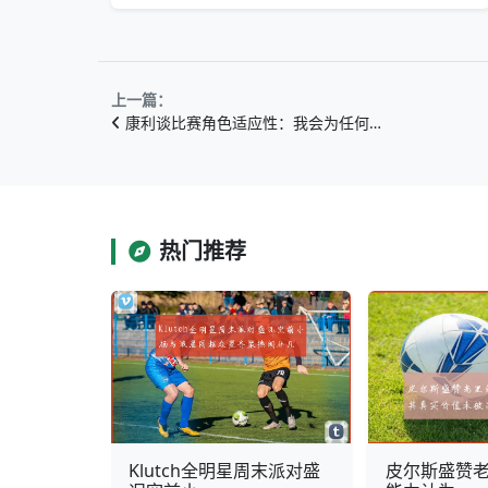
上一篇：
康利谈比赛角色适应性：我会为任何…
热门推荐
Klutch全明星周末派对盛
皮尔斯盛赞