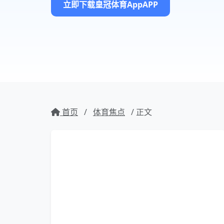
立即下载皇冠体育AppAPP
首页
/
体育焦点
/ 正文