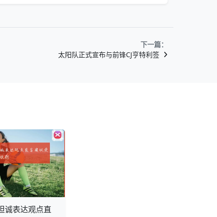
下一篇：
太阳队正式宣布与前锋CJ亨特利签
坦诚表达观点直