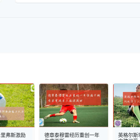
老里弗斯激励
德章泰穆雷经历重创一年
英格尔斯