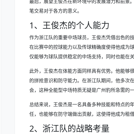
最后，展望王俊杰在新环境中的发展潜力和前景
笔交易对于各方的意义。
1、王俊杰的个人能力
作为浙江队的重要中场球员，王俊杰凭借出色的
在比赛中的控球能力以及传球精确度使得他成为
仅能够为球队提供稳定的中场支持，同时也能在
此外，王俊杰在体能方面同样具有优势。他能够
的拼抢意识和防守能力。在浙江队期间，他多次
会，这种全能型中场特质无疑是广州豹所急需的
总结来说，王俊杰是一名具备多种技能和特点的
任，也能够在防守端做出贡献，这使得他成为租
2、浙江队的战略考量