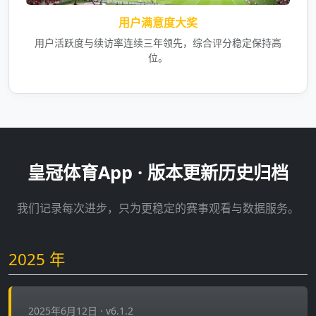
用户满意度大奖
用户活跃度与续访率连续三年领先，综合评分稳定保持高
位。
皇冠体育App · 版本更新历史归档
我们记录每次进步，只为更稳定的赛事观看与数据服务。
2025 年
2025年6月12日 · v6.1.2