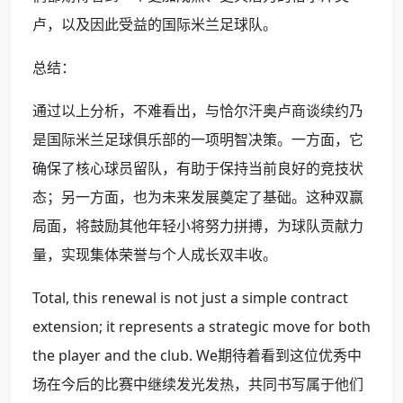
卢，以及因此受益的国际米兰足球队。
总结：
通过以上分析，不难看出，与恰尔汗奥卢商谈续约乃
是国际米兰足球俱乐部的一项明智决策。一方面，它
确保了核心球员留队，有助于保持当前良好的竞技状
态；另一方面，也为未来发展奠定了基础。这种双赢
局面，将鼓励其他年轻小将努力拼搏，为球队贡献力
量，实现集体荣誉与个人成长双丰收。
Total, this renewal is not just a simple contract
extension; it represents a strategic move for both
the player and the club. We期待着看到这位优秀中
场在今后的比赛中继续发光发热，共同书写属于他们