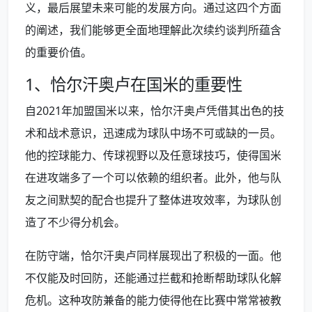
义，最后展望未来可能的发展方向。通过这四个方面
的阐述，我们能够更全面地理解此次续约谈判所蕴含
的重要价值。
1、恰尔汗奥卢在国米的重要性
自2021年加盟国米以来，恰尔汗奥卢凭借其出色的技
术和战术意识，迅速成为球队中场不可或缺的一员。
他的控球能力、传球视野以及任意球技巧，使得国米
在进攻端多了一个可以依赖的组织者。此外，他与队
友之间默契的配合也提升了整体进攻效率，为球队创
造了不少得分机会。
在防守端，恰尔汗奥卢同样展现出了积极的一面。他
不仅能及时回防，还能通过拦截和抢断帮助球队化解
危机。这种攻防兼备的能力使得他在比赛中常常被教