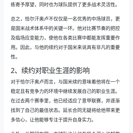
练寄予厚望，同时也为球队提供了更多战术灵活性。
总之，恰尔汗奥卢不仅仅是一名优秀的中场球员，更
是国米战术体系中的关键一环。他对比赛节奏的把控
及临场应变能力，使他在各类比赛中都能发挥重要作
用。因此，与他的续约对于国米来说具有非凡的重要
性。
2、续约对职业生涯的影响
对于恰尔汗奥卢而言，与国米续约意味着他将在一个
稳定且有竞争力的环境中继续发展自己的职业生涯。
在过去两个赛季里，他已经适应了意甲联赛，并逐渐
找到了自己的最佳状态。延长合同无疑将给他带来更
多信心，让他能够专注于提升自身实力。