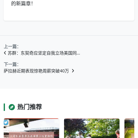
的新篇章！
上一篇：
苏群：东契奇应坚定自我立场美国同…
下一篇：
萨拉赫近期表现惊艳周薪突破40万
热门推荐