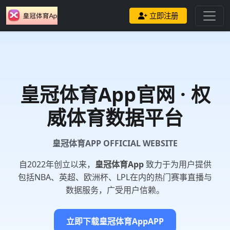
立即注册
皇冠体育App
官网 · 权
威体育数据平台
皇冠体育APP OFFICIAL WEBSITE
自2022年创立以来，
皇冠体育App
致力于为用户提供
包括NBA、英超、欧洲杯、LPL在内的热门赛事直播与
数据服务，广受用户信赖。
立即下载皇冠体育AppAPP